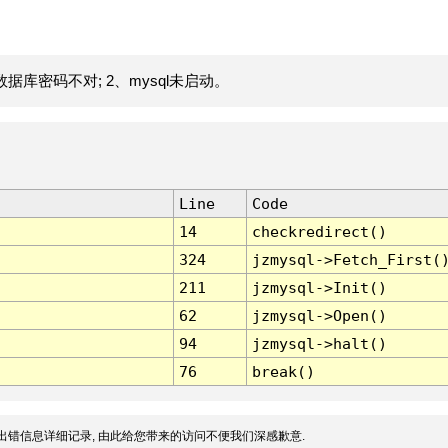
据库密码不对; 2、mysql未启动。
Line
Code
14
checkredirect()
324
jzmysql->Fetch_First(
211
jzmysql->Init()
62
jzmysql->Open()
94
jzmysql->halt()
76
break()
出错信息详细记录, 由此给您带来的访问不便我们深感歉意.