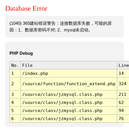
Database Error
(1040) 365建站错误警告：连接数据库失败，可能的原
因：1、数据库密码不对; 2、mysql未启动。
PHP Debug
No.
File
Line
1
/index.php
14
2
/source/function/function_extend.php
324
3
/source/class/jzmysql.class.php
211
4
/source/class/jzmysql.class.php
62
5
/source/class/jzmysql.class.php
94
6
/source/class/jzmysql.class.php
76